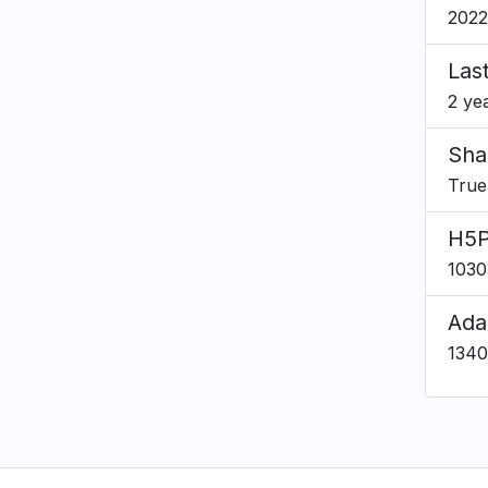
2022
Las
2 ye
Sha
True
H5P
1030
Ada
134