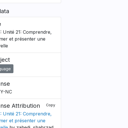
ata
e
: Unité 21: Comprendre,
mer et présenter une
elle
ject
guage
ense
BY-NC
ense Attribution
Copy
: Unité 21: Comprendre,
mer et présenter une
elle
by zahedi, shahrzad