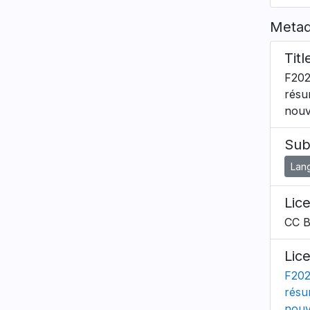
Metad
Titl
F202
résu
nouv
Sub
Lan
Lic
CC 
Lic
F202
résu
nouv