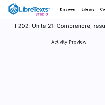
Skip
to
Discover
Library
Co
main
content
F202: Unité 21: Comprendre, résu
Activity Preview