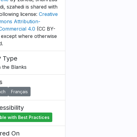
di, szahedi is shared with
following license:
Creative
ons Attribution-
ommercial 4.0
(CC BY-
 except where otherwise
d.
 Type
in the Blanks
s
nch
Français
ssibility
ble with Best Practices
red On