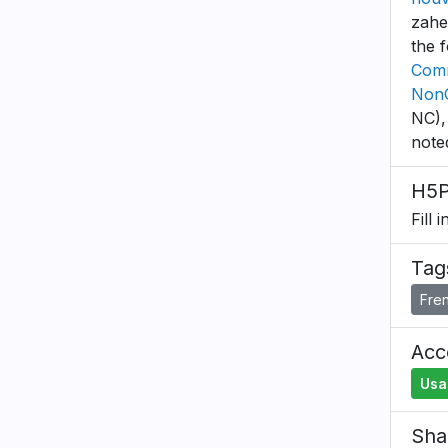
zahe
the 
Comm
NonC
NC),
note
H5P
Fill 
Tag
Fre
Acce
Usa
Sha