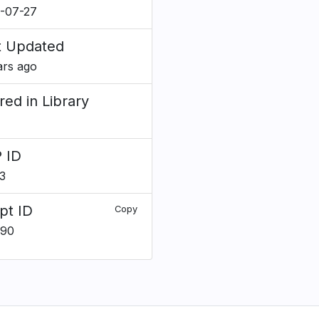
-07-27
t Updated
ars ago
red in Library
 ID
3
pt ID
Copy
090