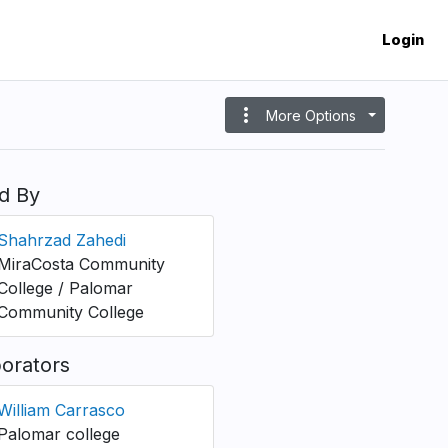
Login
more_vert
More Options
d By
Shahrzad Zahedi
MiraCosta Community
College / Palomar
Community College
borators
William Carrasco
Palomar college