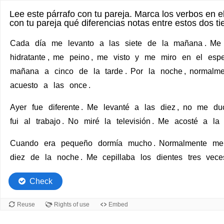
Lee este párrafo con tu pareja. Marca los verbos en el
con tu pareja qué diferencias notas entre estos dos t
Full
Full
Cada
día
me
levanto
a
las
siete
de
la
mañana
.
Me
readable
text
hidratante
,
me
peino
,
me
visto
y
me
miro
en
el
esp
text
where
mañana
a
cinco
de
la
tarde
.
Por
la
noche
,
normalme
Cada
words
acuesto
a
las
once
.
día
can
me
be
Ayer
fue
diferente
.
Me
levanté
a
las
diez
,
no
me
du
levanto
marked
fui
al
trabajo
.
No
miré
la
televisión
.
Me
acosté
a
la
a
las
Cuando
era
pequeño
dormía
mucho
.
Normalmente
me
siete
diez
de
la
noche
.
Me
cepillaba
los
dientes
tres
vece
de
la
Check
mañana.
Me
Reuse
Rights of use
Embed
ducho,
me