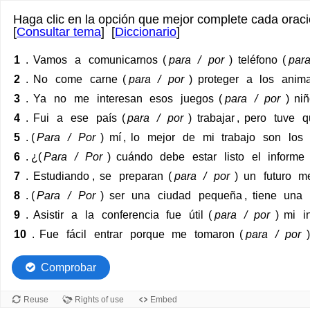
Haga clic en la opción que mejor complete cada oraci
[
Consultar tema
] [
Diccionario
]
Full
Full
1
.
Vamos
a
comunicarnos
(
para
/
por
)
teléfono
(
par
readable
text
2
.
No
come
carne
(
para
/
por
)
proteger
a
los
anima
text
where
3
.
Ya
no
me
interesan
esos
juegos
(
para
/
por
)
ni
1
words
4
.
Fui
a
ese
país
(
para
/
por
)
trabajar
,
pero
tuve
q
.
can
5
. (
Para
/
Por
)
mí
,
lo
mejor
de
mi
trabajo
son
los
Vamos
be
6
. ¿(
Para
/
Por
)
cuándo
debe
estar
listo
el
informe
a
marked
comunicarnos
7
.
Estudiando
,
se
preparan
(
para
/
por
)
un
futuro
me
(para
8
. (
Para
/
Por
)
ser
una
ciudad
pequeña
,
tiene
una
/
9
.
Asistir
a
la
conferencia
fue
útil
(
para
/
por
)
mi
i
por
10
.
Fue
fácil
entrar
porque
me
tomaron
(
para
/
por
)
teléfono
Comprobar
(para
/
Reuse
Rights of use
Embed
por