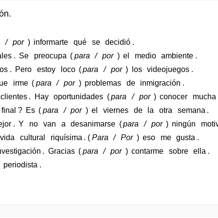
ón.
a
/
por
)
informarte
qué
se
decidió
.
les
.
Se
preocupa
(
para
/
por
)
el
medio
ambiente
.
ños
.
Pero
estoy
loco
(
para
/
por
)
los
videojuegos
.
ue
irme
(
para
/
por
)
problemas
de
inmigración
.
clientes
.
Hay
oportunidades
(
para
/
por
)
conocer
mucha
final
?
Es
(
para
/
por
)
el
viernes
de
la
otra
semana
.
jor
.
Y
no
van
a
desanimarse
(
para
/
por
)
ningún
moti
vida
cultural
riquísima
. (
Para
/
Por
)
eso
me
gusta
.
nvestigación
.
Gracias
(
para
/
por
)
contarme
sobre
ella
.
)
periodista
.