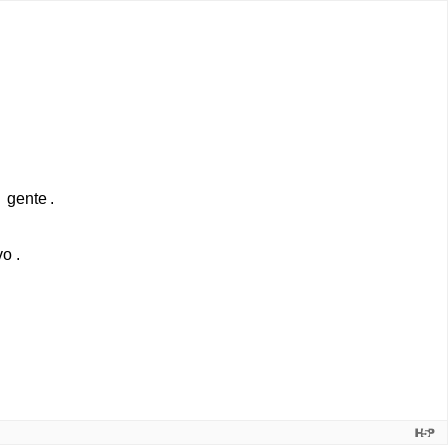
gente
.
vo
.