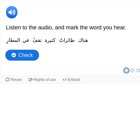
Listen to the audio, and mark the word you hear.
Full
Full
هناك
طائراتٌ
كثيرة
تقفُ
في
المطارِ
readable
text
text
where
Check
هناك
words
طائراتٌ
can
كثيرة
be
Reuse
Rights of use
Embed
تقفُ
marked
في
المطارِ