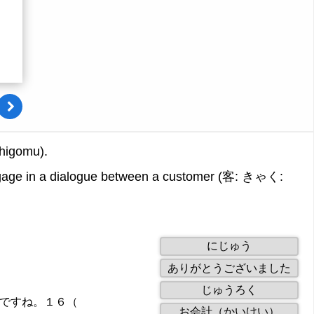
higomu).
ngage in a dialogue between a customer (客: きゃく:
1
にじゅう
of
2
ありがとうございました
8
of
draggables.
3
じゅうろく
8
of
ですね。１６（
drag
4
お会計（かいけい）