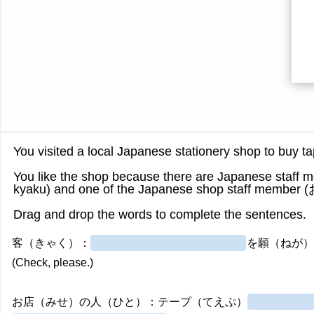
Card
front
You visited a local Japanese stationery shop to
You like the shop because there are Japanese staf
kyaku) and one of the Japanese shop staff mem
Drag and drop the words to complete the sentences.
客（きゃく）：
を願（ねが
(Check, please.)
お店（みせ）の人（ひと）：テープ（てえぷ）