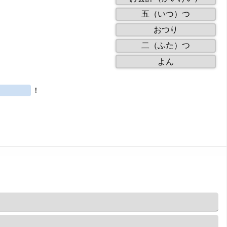
8
of
draggables
5
五（いつ）つ
8
of
dragga
6
おつり
8
of
draggable
7
二（ふた）つ
8
of
draggables.
8
よん
8
of
draggable
8
draggables.
！