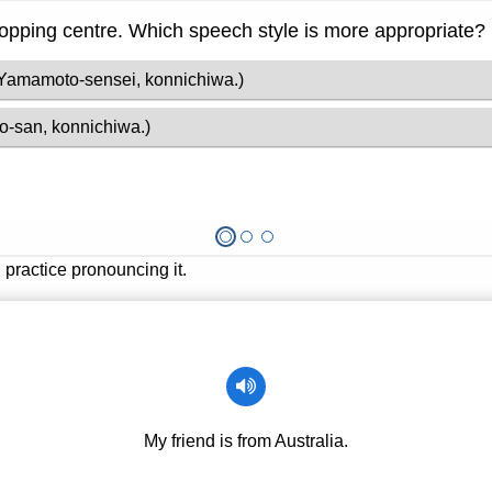
pping centre. Which speech style is more appropriate?
 Yamamoto-sensei, konnichiwa.)
-san, konnichiwa.)
practice pronouncing it.
My friend is from Australia.