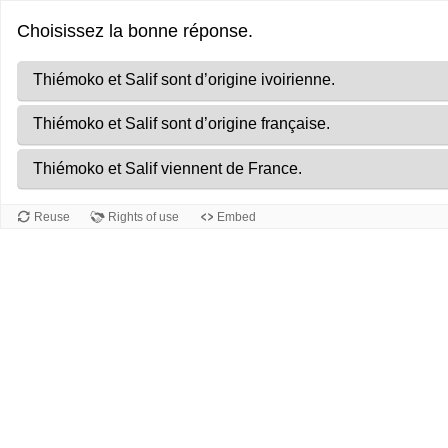
Réponses
Progression
Choisissez la bonne réponse.
correctes.
de
0
Thiémoko et Salif sont d’origine ivoirienne.
sur
Thiémoko et Salif sont d’origine française.
9
Thiémoko et Salif viennent de France.
Reuse
Rights of use
Embed