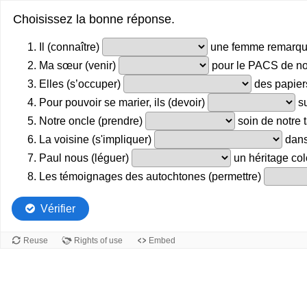
Choisissez la bonne réponse.
Il (connaître)
une femme remarqu
Ma sœur (venir)
pour le PACS de n
Elles (s’occuper)
des papiers
Pour pouvoir se marier, ils (devoir)
su
Notre oncle (prendre)
soin de notre 
La voisine (s'impliquer)
dans
Paul nous (léguer)
un héritage col
Les témoignages des autochtones (permettre)
Vérifier
Reuse
Rights of use
Embed