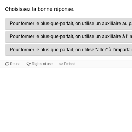
Réponses
Progression
Choisissez la bonne réponse.
correctes.
de
0
Pour former le plus-que-parfait, on utilise un auxiliaire a
sur
Pour former le plus-que-parfait, on utilise un auxiliaire à l’
6
Pour former le plus-que-parfait, on utilise “aller” à l’imparfait 
Reuse
Rights of use
Embed