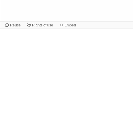
Reuse
Rights of use
Embed