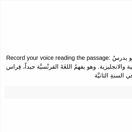
Record your voice reading the passage: فِراس طالب في الجامعِةِ الأمريكية الحكومية في مدينةِ سان فرانسيسكو. فِراس طالبٌ في السَّنةِ الثّالِثَةِ، هو يدرسُ
ة والانجليزية. وهو يفهمُ اللغَةَ الفرنْسيَّة جيداً، فِراس
السنةِ الثانيَّة