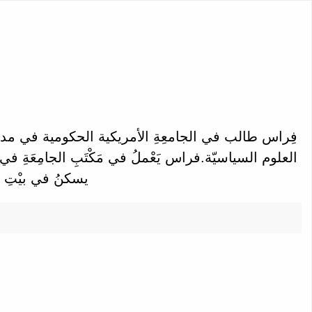
العلوم السياسيّة.فراس يَعْملُ في مَكْتَبِ الجامِعَةِ في ال
يسكنُ في بيْتِ ال