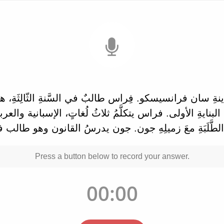
بنايةِ الأولى. فراس يتكلَّمُ ثلاثُ لُغاتٍ، الإسبانية والعربي
طَّلَبَةِ معَ زميلِهِ جون. جون يدرسُ القانون وهو طالب في 
Press a button below to record your answer.
00:00