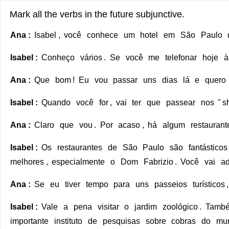
Mark all the verbs in the future subjunctive.
Full
Full
Ana
:
Isabel
,
você
conhece
um
hotel
em
São
Paulo
readable
text
Isabel
:
Conheço
vários
.
Se
você
me
telefonar
hoje
à
text
where
Ana:
words
Ana
:
Que
bom
!
Eu
vou
passar
uns
dias
lá
e
quero
Isabel,
can
você
be
Isabel
:
Quando
você
for
,
vai
ter
que
passear
nos
"
s
conhece
marked
um
Ana
:
Claro
que
vou
.
Por
acaso
,
há
algum
restaurant
hotel
em
Isabel
:
Os
restaurantes
de
São
Paulo
são
fantásticos
São
melhores
,
especialmente
o
Dom
Fabrizio
.
Você
vai
ad
Paulo
que
Ana
:
Se
eu
tiver
tempo
para
uns
passeios
turísticos
tenha
diárias
Isabel
:
Vale
a
pena
visitar
o
jardim
zoológico
.
Tamb
relativamente
importante
instituto
de
pesquisas
sobre
cobras
do
mu