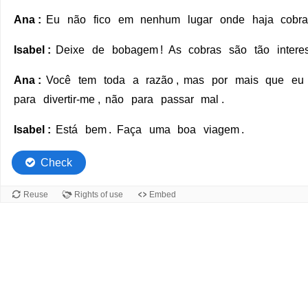
baratas
e
Ana
:
Eu
não
fico
em
nenhum
lugar
onde
haja
cobr
fique
Isabel
:
Deixe
de
bobagem
!
As
cobras
são
tão
intere
perto
do
Ana
:
Você
tem
toda
a
razão
,
mas
por
mais
que
eu
centro?
para
divertir-me
,
não
para
passar
mal
.
Isabel:
Conheço
Isabel
:
Está
bem
.
Faça
uma
boa
viagem
.
vários.
Se
Check
você
me
Reuse
Rights of use
Embed
telefonar
hoje
à
noite,
eu
posso
lhe