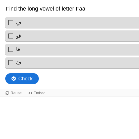
Find the long vowel of letter Faa
فِ
فو
فا
فَ
Check
Reuse
Embed